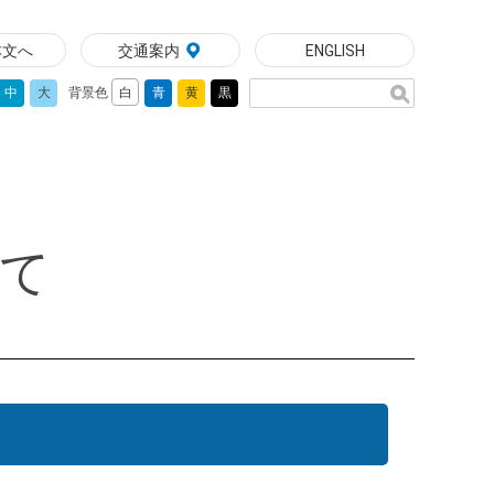
本文へ
交通案内
ENGLISH
中
大
背景色
白
青
黄
黒
いて