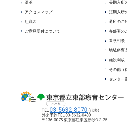
沿革
長期入所
アクセスマップ
短期入所
組織図
通所のご
ご意見受付について
各部署の
看護相談
地域療育
施設開放
その他（
センター
03-5632-8070
TEL
(代表)
外来予約TEL 03-5632-0489
〒136-0075 東京都江東区新砂3-3-25