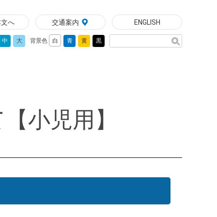
本文へ
交通案内
ENGLISH
中
大
背景色
白
青
黄
黒
て【小児用】