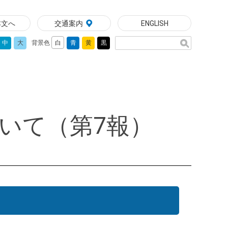
本文へ
交通案内
ENGLISH
中
大
背景色
白
青
黄
黒
いて（第7報）