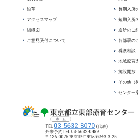
沿革
長期入所
アクセスマップ
短期入所
組織図
通所のご
ご意見受付について
各部署の
看護相談
地域療育
施設開放
その他（
センター
03-5632-8070
TEL
(代表)
外来予約TEL 03-5632-0489
〒136-0075 東京都江東区新砂3-3-25